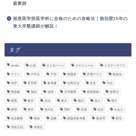
庭教師
慈恵医学部医学科に合格のための攻略法｜個別歴15年の
東大卒塾講師が解説！
タグ
kindle
お金
まとめページ
スケジュール
スタディサプリ
テスト
中学生
予習
保護者
共通テスト
勉強法
化学
医学部
参考書
古典文法
古文
句法
問題集
国語
地理
大学物理
家庭教師
指導法
授業
数学
文法
東大
模試
浪人
漢文
物理
独学
現代文
理科
生物
社会
社会人
英文解釈
英語
読解
講義系参考書
過去問
部活
高校入試
高校生