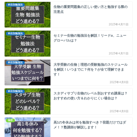
科目別勉強法
生物の重要問題集の正しい使い方と勉強する際の
注意点
2023年4月11日
科目別勉強法
セミナー生物の勉強法を解説！リードα、ニュー
グローバルは？
2023年4月11日
科目別勉強法
大学受験の生物｜理想の受験勉強のスケジュール
を解説！いつまでに？何を？が全て理解できま
す！
2023年4月8日
科目別勉強法
スタディサプリ生物のレベル別おすすめ講座は？
おすすめの使い方＆わかりにくい場合は？
2023年4月8日
独学
高1の冬休みは何を勉強すべき？宿題だけではダ
メ！？塾講師が解説します！