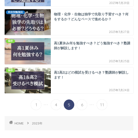
2023年3月29日
科目別勉強法
物理・化学・生物は独学で先取り予習すべき？何
をするか？どんなペースで進めるか？
2023年3月27日
独学
高1夏休み何を勉強すべき？どう勉強すべき？塾講
師が解説します！
2023年3月25日
独学
高1高2はどの模試を受けるべき？塾講師が解説し
ます！
2023年3月24日
...
...
1
4
5
6
11
HOME
2023年