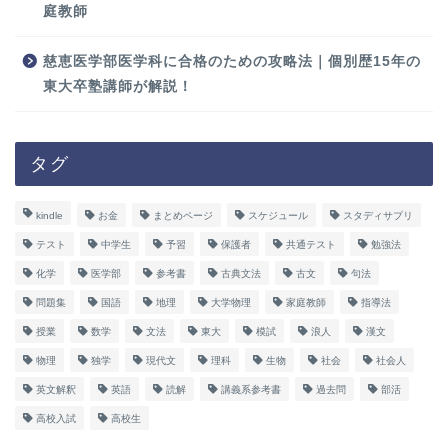
庭教師
慈恵医学部医学科に合格のための攻略法｜個別歴15年の
東大卒塾講師が解説！
タグ
kindle
お金
まとめページ
スケジュール
スタディサプリ
テスト
中学生
予習
保護者
共通テスト
勉強法
化学
医学部
参考書
古典文法
古文
句法
問題集
国語
地理
大学物理
家庭教師
指導法
授業
数学
文法
東大
模試
浪人
漢文
物理
独学
現代文
理科
生物
社会
社会人
英文解釈
英語
読解
講義系参考書
過去問
部活
高校入試
高校生