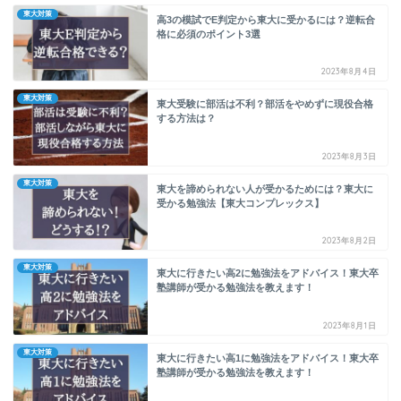
東大対策
高3の模試でE判定から東大に受かるには？逆転合
格に必須のポイント3選
2023年8月4日
東大対策
東大受験に部活は不利？部活をやめずに現役合格
する方法は？
2023年8月3日
東大対策
東大を諦められない人が受かるためには？東大に
受かる勉強法【東大コンプレックス】
2023年8月2日
東大対策
東大に行きたい高2に勉強法をアドバイス！東大卒
塾講師が受かる勉強法を教えます！
2023年8月1日
東大対策
東大に行きたい高1に勉強法をアドバイス！東大卒
塾講師が受かる勉強法を教えます！