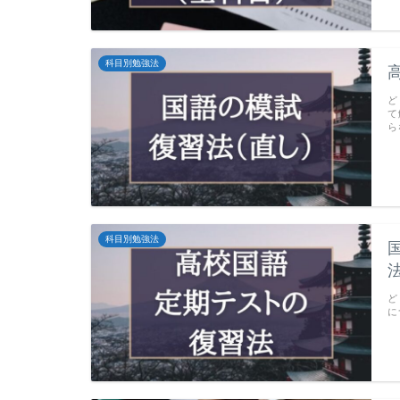
科目別勉強法
ど
て
ら
科目別勉強法
ど
に