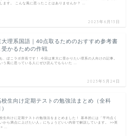
します。 こんな風に思ったことはありませんか？ …
2023年6月13日
東大理系国語｜40点取るためのおすすめ参考書
＆受かるための作戦
も、ぽこラボ所長です！ 今回は東大に受かりたい理系の人向けの記事。
いう風に思っている人にぜひ読んでもらいた …
2023年5月24日
高校生向け定期テストの勉強法まとめ（全科
目）
校生向けに定期テストの勉強法をまとめました！ 基本的には「平均点く
いから満点に上げたい人」にちょうどいい内容で解説しています。 >>英
 > …