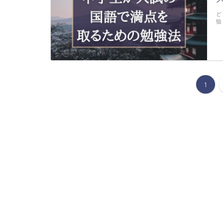
ど
狙
1