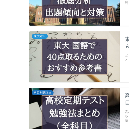
説
東大対策
ど
と
科目別勉強法
高
ら
語