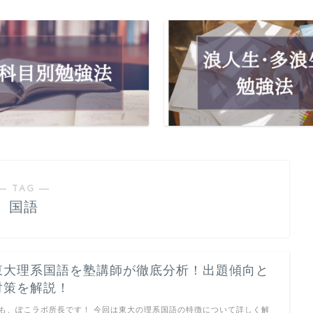
― TAG ―
国語
東大理系国語を塾講師が徹底分析！出題傾向と
対策を解説！
も、ぽこラボ所長です！ 今回は東大の理系国語の特徴について詳しく解