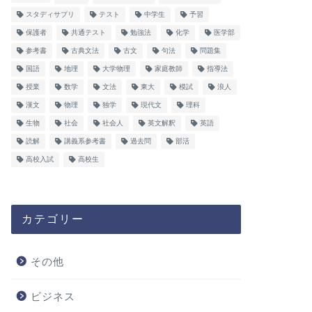
スタディサプリ
テスト
中学生
予習
保護者
共通テスト
勉強法
化学
医学部
参考書
古典文法
古文
句法
問題集
国語
地理
大学物理
家庭教師
指導法
授業
数学
文法
東大
模試
浪人
漢文
物理
独学
現代文
理科
生物
社会
社会人
英文解釈
英語
読解
講義系参考書
過去問
部活
高校入試
高校生
カテゴリー
その他
ビジネス