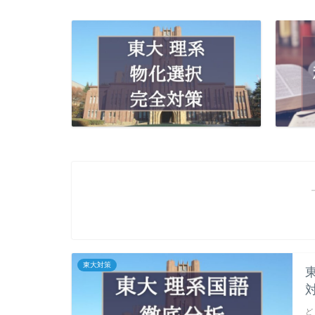
東大対策
ど