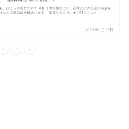
も、ぽこラボ所長です！ 今回は中学生向けに、高校入試の国語で満点を
うための勉強法を解説します！ 正直なところ、他の科目と比べ …
2023年1月21日
2
3
4