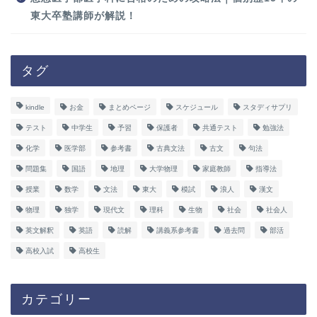
東大卒塾講師が解説！
タグ
kindle
お金
まとめページ
スケジュール
スタディサプリ
テスト
中学生
予習
保護者
共通テスト
勉強法
化学
医学部
参考書
古典文法
古文
句法
問題集
国語
地理
大学物理
家庭教師
指導法
授業
数学
文法
東大
模試
浪人
漢文
物理
独学
現代文
理科
生物
社会
社会人
英文解釈
英語
読解
講義系参考書
過去問
部活
高校入試
高校生
カテゴリー