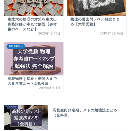
東北大の物理の対策を東大出
物理の過去問レベル解説まと
身塾講師が本気で解説【参考
め【大学受験】
書のペースなど】
2020年4月10日
2019年12月16日
科目別勉強法
高校物理｜初級～難関大まで
の参考書ルート&勉強法
2019年8月11日
高校生向け定期テストの勉強法まとめ
（全科目）