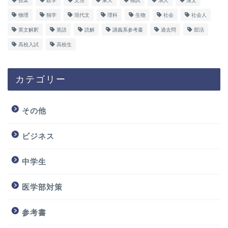
授業
数学
文法
東大
模試
浪人
漢文
物理
独学
現代文
理科
生物
社会
社会人
英文解釈
英語
読解
講義系参考書
過去問
部活
高校入試
高校生
カテゴリー
その他
ビジネス
中学生
医学部対策
参考書