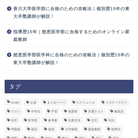
香川大学医学部に合格のための攻略法｜個別歴15年の東
大卒塾講師が解説！
指導歴15年｜慈恵医学部に合格するためのオンライン家
庭教師
慈恵医学部医学科に合格のための攻略法｜個別歴15年の
東大卒塾講師が解説！
タグ
kindle
お金
まとめページ
スケジュール
スタディサプリ
テスト
中学生
予習
保護者
共通テスト
勉強法
化学
医学部
参考書
古典文法
古文
句法
問題集
国語
地理
大学物理
家庭教師
指導法