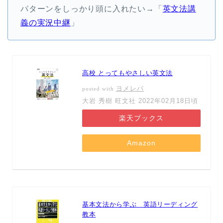
パターンをしっかり頭に入れたい→「
英文法講
義の実況中継
」
高校 とってもやさしい英文法
ヨメレバ
posted with
大岩 秀樹 旺文社 2022年02月18日頃
楽天ブックス
Amazon
基本文法から学ぶ 英語リーディング
教本