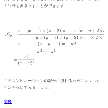
の記号を書き下すことができます。
×
(
−
1
)
×
(
−
2
)
×
⋯
×
(
−
+
2
)
(
x
x
x
x
y
x
=
C
x
y
×
(
−
1
)
×
(
−
2
)
×
⋯
×
2
×
1
y
y
y
×
⋯
×
(
−
+
1
)
(
−
)
!
x
x
y
x
y
=
!
(
−
)
!
y
x
y
!
x
=
(
−
)
!
x
y
このコンビネーションの記号に慣れるためにいくつか
問題を解いてみましょう。
問題