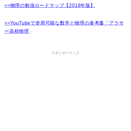
>>物理の勉強ロードマップ【2019年版】
>>YouTubeで使用可能な数学と物理の参考書「アラサ
ー高校物理
」
スポンサーリンク