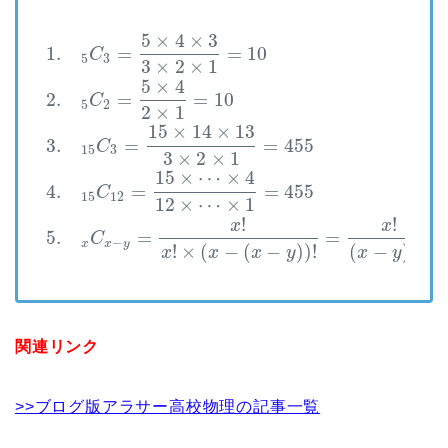
5
×
4
×
3
1.
=
=
10
C
5
3
3
×
2
×
1
5
×
4
2.
=
=
10
C
5
2
2
×
1
15
×
14
×
13
3.
=
=
455
C
15
3
3
×
2
×
1
15
×
⋯
×
4
4.
=
=
455
C
15
12
12
×
⋯
×
1
!
!
x
x
5.
=
=
C
−
x
x
y
!
×
(
−
(
−
)
)
!
(
−
)
!
!
x
x
x
y
x
y
y
関連リンク
>>ブログ版アラサー高校物理の記事一覧