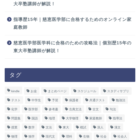
大卒塾講師が解説！
指導歴15年｜慈恵医学部に合格するためのオンライン家
庭教師
慈恵医学部医学科に合格のための攻略法｜個別歴15年の
東大卒塾講師が解説！
タグ
kindle
お金
まとめページ
スケジュール
スタディサプリ
テスト
中学生
予習
保護者
共通テスト
勉強法
化学
医学部
参考書
古典文法
古文
句法
問題集
国語
地理
大学物理
家庭教師
指導法
授業
数学
文法
東大
模試
浪人
漢文
物理
独学
現代文
理科
生物
社会
社会人