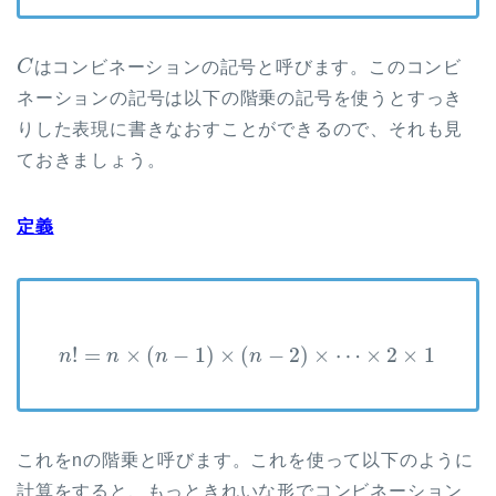
C
はコンビネーションの記号と呼びます。このコンビ
ネーションの記号は以下の階乗の記号を使うとすっき
りした表現に書きなおすことができるので、それも見
ておきましょう。
定義
!
=
×
(
−
1
)
×
(
−
2
)
×
⋯
×
2
×
1
n
n
n
n
これをnの階乗と呼びます。これを使って以下のように
計算をすると、もっときれいな形でコンビネーション