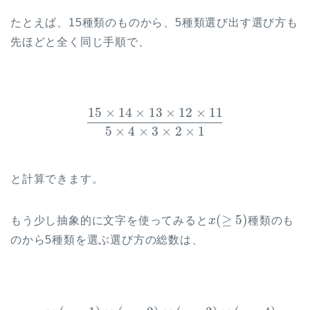
たとえば、15種類のものから、5種類選び出す選び方も
先ほどと全く同じ手順で、
15
×
14
×
13
×
12
×
11
5
×
4
×
3
×
2
×
1
と計算できます。
(
≥
5
)
もう少し抽象的に文字を使ってみると
x
種類のも
のから5種類を選ぶ選び方の総数は、