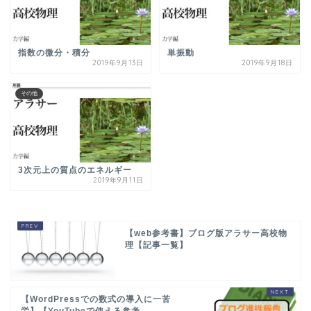
指数の微分・積分
単振動
2019年9月13日
2019年9月18日
その他
3次元上の質点のエネルギー
2019年9月11日
【web参考書】ブログ版アラサー高校物
理【記事一覧】
【WordPressでの数式の導入に一苦
労】【YouTubeで使える参考...