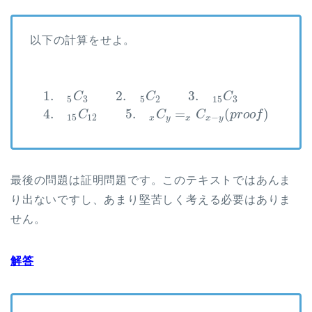
以下の計算をせよ。
1.
2.
3.
C
C
C
5
3
5
2
15
3
4.
5.
=
(
)
C
C
C
p
r
o
o
f
15
12
−
x
y
x
x
y
最後の問題は証明問題です。このテキストではあんま
り出ないですし、あまり堅苦しく考える必要はありま
せん。
解答