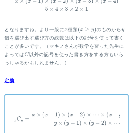
×
(
−
1
)
×
(
−
2
)
×
(
−
3
)
×
(
−
4
)
x
x
x
x
x
5
×
4
×
3
×
2
×
1
(
≥
)
となりますね。より一般に
x
種類
x
y
のものから
y
個を選び出す選び方の総数は以下の記号を使って書く
ことが多いです。（マキノさんが数学を習った先生に
よっては
C
以外の記号を使った書き方をする方もいら
っしゃるかもしれません。）
定義
×
(
−
1
)
×
(
−
2
)
×
⋯
×
(
−
+
2
x
x
x
x
y
=
C
x
y
×
(
−
1
)
×
(
−
2
)
×
⋯
×
2
y
y
y