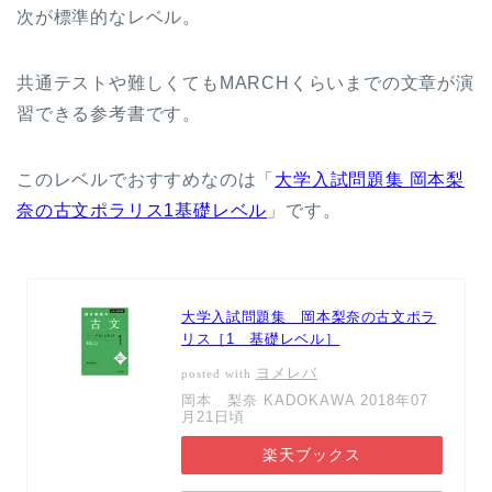
次が標準的なレベル。
共通テストや難しくてもMARCHくらいまでの文章が演
習できる参考書です。
このレベルでおすすめなのは「
大学入試問題集 岡本梨
奈の古文ポラリス1基礎レベル
」です。
大学入試問題集 岡本梨奈の古文ポラ
リス［1 基礎レベル］
ヨメレバ
posted with
岡本 梨奈 KADOKAWA 2018年07
月21日頃
楽天ブックス