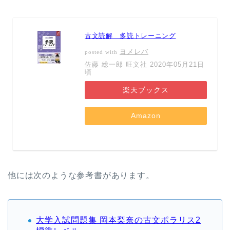
古文読解 多読トレーニング
ヨメレバ
posted with
佐藤 総一郎 旺文社 2020年05月21日
頃
楽天ブックス
Amazon
他には次のような参考書があります。
大学入試問題集 岡本梨奈の古文ポラリス2