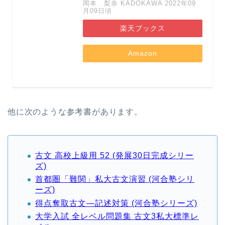
岡本 梨奈 KADOKAWA 2022年09
月09日頃
楽天ブックス
Amazon
他に次のような参考書があります。
古文 高校上級用 52 (発展30日完成シリー
ズ)
首都圏「難関」私大古文演習 (河合塾シリ
ーズ)
得点奪取古文―記述対策 (河合塾シリーズ)
大学入試 全レベル問題集 古文3私大標準レ