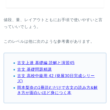
値段、量、レイアウトともにお手頃で使いやすいと言
っていいでしょう。
このレベルは他に次のような参考書があります。
古文上達 基礎編 読解と演習45
古文 基礎問題精講
古文 高校中級用 42 (発展30日完成シリー
ズ)
岡本梨奈の1冊読むだけで古文の読み方&解
き方が面白いほど身につく本