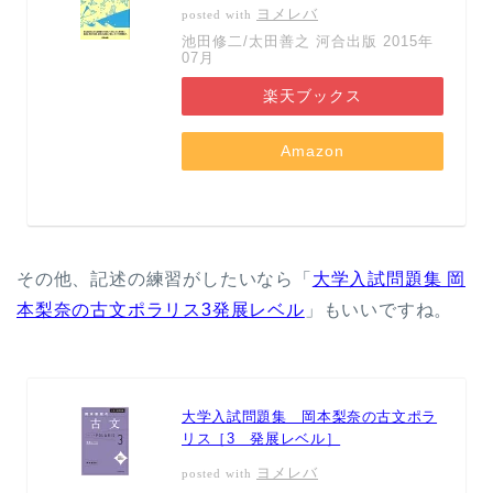
ヨメレバ
posted with
池田修二/太田善之 河合出版 2015年
07月
楽天ブックス
Amazon
その他、記述の練習がしたいなら「
大学入試問題集 岡
本梨奈の古文ポラリス3発展レベル
」もいいですね。
大学入試問題集 岡本梨奈の古文ポラ
リス［3 発展レベル］
ヨメレバ
posted with