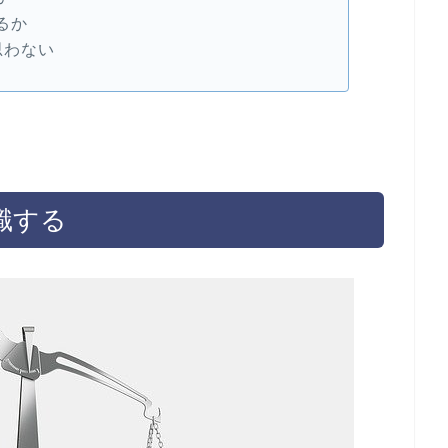
るか
思わない
識する