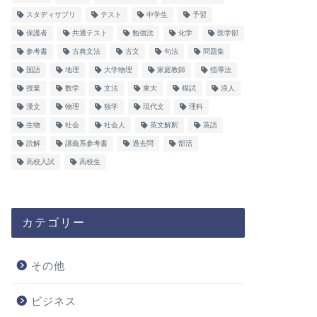
スタディサプリ
テスト
中学生
予習
保護者
共通テスト
勉強法
化学
医学部
参考書
古典文法
古文
句法
問題集
国語
地理
大学物理
家庭教師
指導法
授業
数学
文法
東大
模試
浪人
漢文
物理
独学
現代文
理科
生物
社会
社会人
英文解釈
英語
読解
講義系参考書
過去問
部活
高校入試
高校生
カテゴリー
その他
ビジネス