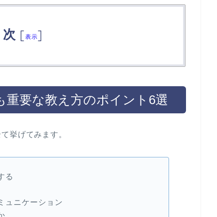
目次
[
]
表示
も重要な教え方のポイント6選
全て挙げてみます。
する
ミュニケーション
か