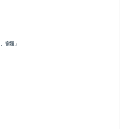
)、宿題
」