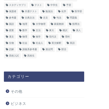
スタディサプリ
テスト
中学生
予習
保護者
共通テスト
勉強法
化学
医学部
参考書
古典文法
古文
句法
問題集
国語
地理
大学物理
家庭教師
指導法
授業
数学
文法
東大
模試
浪人
漢文
物理
独学
現代文
理科
生物
社会
社会人
英文解釈
英語
読解
講義系参考書
過去問
部活
高校入試
高校生
カテゴリー
その他
ビジネス