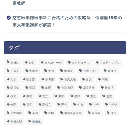
庭教師
慈恵医学部医学科に合格のための攻略法｜個別歴15年の
東大卒塾講師が解説！
タグ
kindle
お金
まとめページ
スケジュール
スタディサプリ
テスト
中学生
予習
保護者
共通テスト
勉強法
化学
医学部
参考書
古典文法
古文
句法
問題集
国語
地理
大学物理
家庭教師
指導法
授業
数学
文法
東大
模試
浪人
漢文
物理
独学
現代文
理科
生物
社会
社会人
英文解釈
英語
読解
講義系参考書
過去問
部活
高校入試
高校生