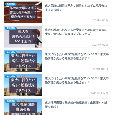
東大対策
東大受験に部活は不利？部活をやめずに現役合格
する方法は？
2023年8月3日
東大対策
東大を諦められない人が受かるためには？東大に
受かる勉強法【東大コンプレックス】
2023年8月2日
東大対策
東大に行きたい高2に勉強法をアドバイス！東大卒
塾講師が受かる勉強法を教えます！
2023年8月1日
東大対策
東大に行きたい高1に勉強法をアドバイス！東大卒
塾講師が受かる勉強法を教えます！
2023年6月14日
東大対策
東大理系国語を塾講師が徹底分析！出題傾向と対
策を解説！